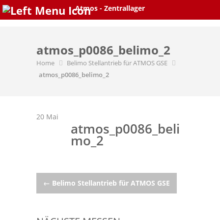
Skip
Atmos - Zentrallager
to
content
atmos_p0086_belimo_2
Home
Belimo Stellantrieb für ATMOS GSE
atmos_p0086_belimo_2
20
Mai
atmos_p0086_beli
mo_2
Post
←
Belimo Stellantrieb für ATMOS GSE
navigation