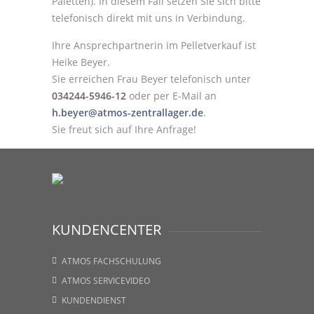
Paletten). In diesem Fall setzen Sie sich bitte
telefonisch direkt mit uns in Verbindung.
Ihre Ansprechpartnerin im Pelletverkauf ist
Heike Beyer.
Sie erreichen Frau Beyer telefonisch unter
034244-5946-12
oder per E-Mail an
h.beyer@atmos-zentrallager.de
.
Sie freut sich auf Ihre Anfrage!
KUNDENCENTER
ATMOS FACHSCHULUNG
ATMOS SERVICEVIDEO
KUNDENDIENST