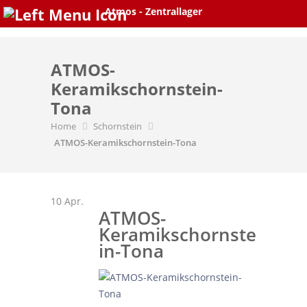
Skip
Atmos - Zentrallager
to
content
ATMOS-
Keramikschornstein-
Tona
Home
Schornstein
ATMOS-Keramikschornstein-Tona
10
Apr.
ATMOS-
Keramikschornste
in-Tona