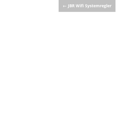
Post
←
JBR Wifi Systemregler
navigation