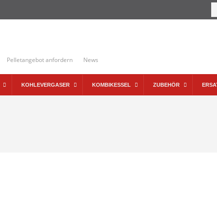
Pelletangebot anfordern
News
KOHLEVERGASER
KOMBIKESSEL
ZUBEHÖR
ERSA