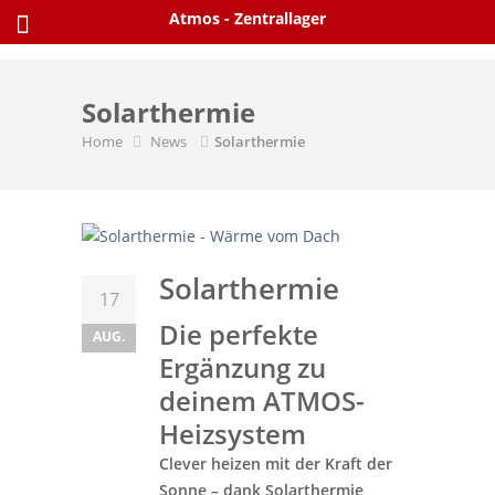
Skip
Atmos - Zentrallager
to
content
Solarthermie
Home
News
Solarthermie
Solarthermie
17
Die perfekte
AUG.
Ergänzung zu
deinem ATMOS-
Heizsystem
Clever heizen mit der Kraft der
Sonne – dank Solarthermie