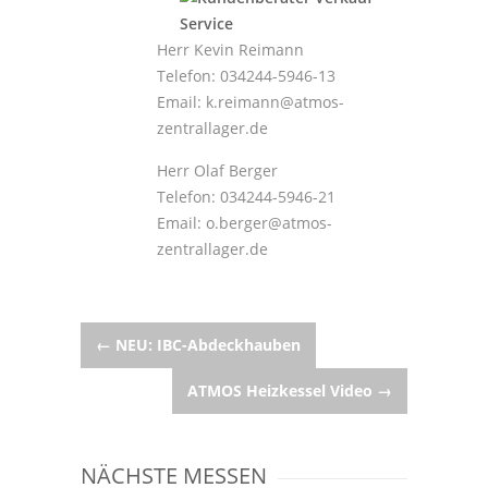
Herr Kevin Reimann
Telefon: 034244-5946-13
Email: k.reimann@atmos-
zentrallager.de
Herr Olaf Berger
Telefon: 034244-5946-21
Email: o.berger@atmos-
zentrallager.de
Post
←
NEU: IBC-Abdeckhauben
ATMOS Heizkessel Video
→
navigation
NÄCHSTE MESSEN