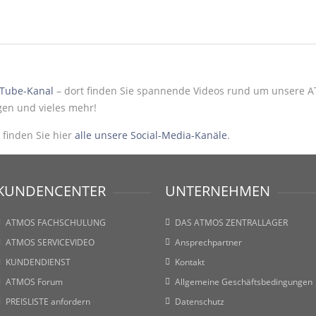
Tube-Kanal
– dort finden Sie spannende Videos rund um unsere AT
agen und vieles mehr!
finden Sie hier
alle unsere Social-Media-Kanäle
.
KUNDENCENTER
UNTERNEHMEN
ATMOS FACHSCHULUNG
DAS ATMOS ZENTRALLAGER
ATMOS SERVICEVIDEO
Ansprechpartner
KUNDENDIENST
Kontakt
ATMOS Forum
Allgemeine Geschäftsbedingungen
PREISLISTE anfordern
Datenschutz