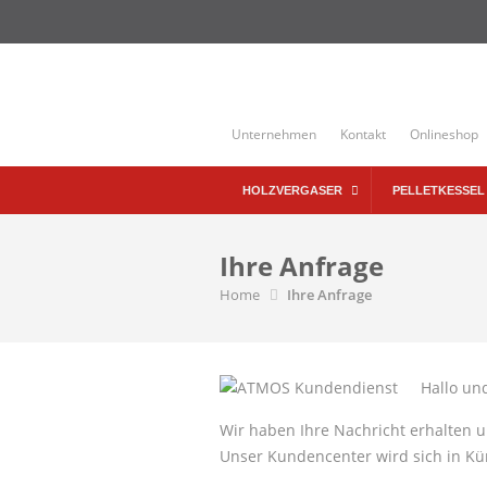
Skip
to
content
Unternehmen
Kontakt
Onlineshop
HOLZVERGASER
PELLETKESSEL
Ihre Anfrage
Home
Ihre Anfrage
Hallo und
Wir haben Ihre Nachricht erhalten
Unser Kundencenter wird sich in Kü