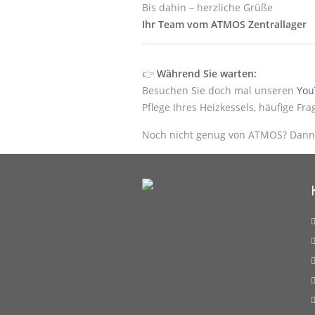
Bis dahin – herzliche Grüße
Ihr Team vom ATMOS Zentrallager
👉
Während Sie warten:
Besuchen Sie doch mal unseren
You
Pflege Ihres Heizkessels, häufige Fr
Noch nicht genug von ATMOS? Dann 