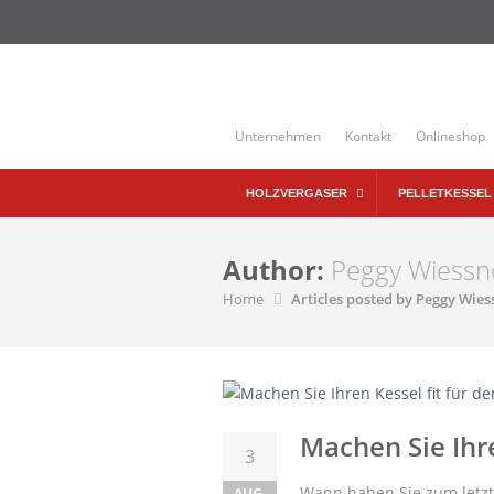
Skip
to
content
Unternehmen
Kontakt
Onlineshop
HOLZVERGASER
PELLETKESSEL
Author:
Peggy Wiessn
Home
Articles posted by Peggy Wies
Machen Sie Ihre
3
Wann haben Sie zum letzt
AUG.