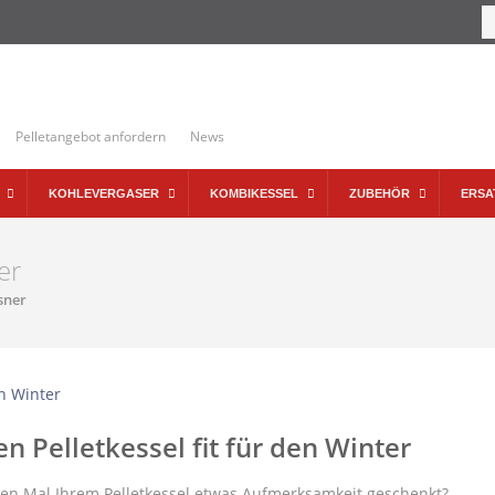
Pelletangebot anfordern
News
KOHLEVERGASER
KOMBIKESSEL
ZUBEHÖR
ERSA
er
sner
n Pelletkessel fit für den Winter
en Mal Ihrem Pelletkessel etwas Aufmerksamkeit geschenkt?