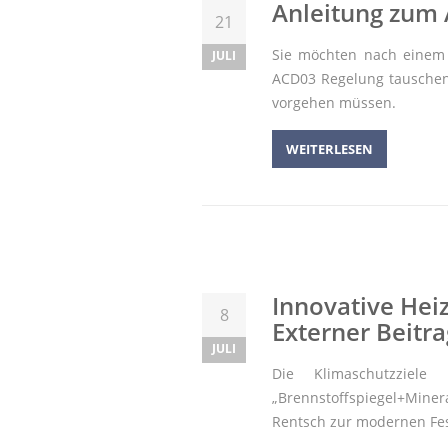
Anleitung zum
21
Sie möchten nach eine
JULI
ACD03 Regelung tauschen? 
vorgehen müssen.
WEITERLESEN
Innovative Heiz
8
Externer Beitra
JULI
Die Klimaschutzziel
„Brennstoffspiegel+Miner
Rentsch zur modernen Fes