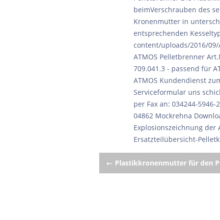
Post
←
Plastikkronenmutter für den P
navigation