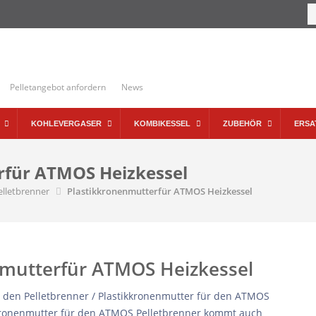
Pelletangebot anfordern
News
KOHLEVERGASER
KOMBIKESSEL
ZUBEHÖR
ERSA
rfür ATMOS Heizkessel
elletbrenner
Plastikkronenmutterfür ATMOS Heizkessel
nmutterfür ATMOS Heizkessel