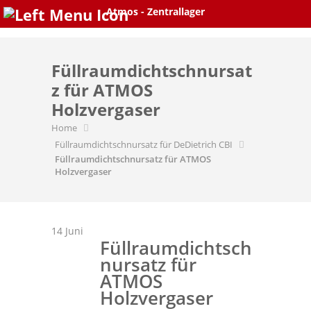
Skip
Atmos - Zentrallager
to
content
Füllraumdichtschnursat
z für ATMOS
Holzvergaser
Home
Füllraumdichtschnursatz für DeDietrich CBI
Füllraumdichtschnursatz für ATMOS
Holzvergaser
14
Juni
Füllraumdichtsch
nursatz für
ATMOS
Holzvergaser