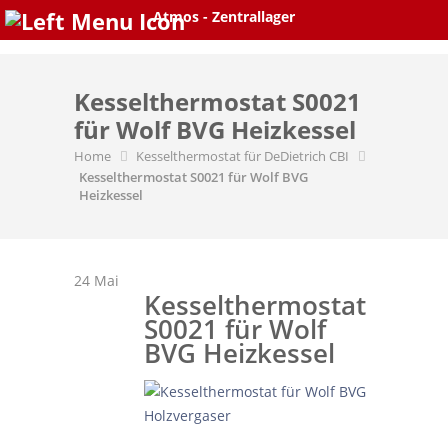
Skip
Atmos - Zentrallager
to
content
Kesselthermostat S0021
für Wolf BVG Heizkessel
Home
Kesselthermostat für DeDietrich CBI
Kesselthermostat S0021 für Wolf BVG
Heizkessel
24
Mai
Kesselthermostat
S0021 für Wolf
BVG Heizkessel