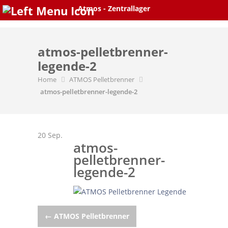
Skip
Atmos - Zentrallager
to
content
atmos-pelletbrenner-
legende-2
Home
ATMOS Pelletbrenner
atmos-pelletbrenner-legende-2
20
Sep.
atmos-
pelletbrenner-
legende-2
Post
←
ATMOS Pelletbrenner