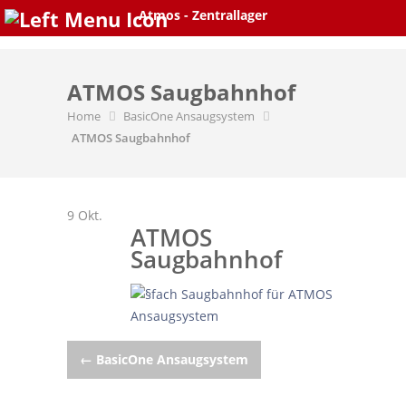
Skip
Atmos - Zentrallager
to
content
ATMOS Saugbahnhof
Home
BasicOne Ansaugsystem
ATMOS Saugbahnhof
9
Okt.
ATMOS
Saugbahnhof
Post
←
BasicOne Ansaugsystem