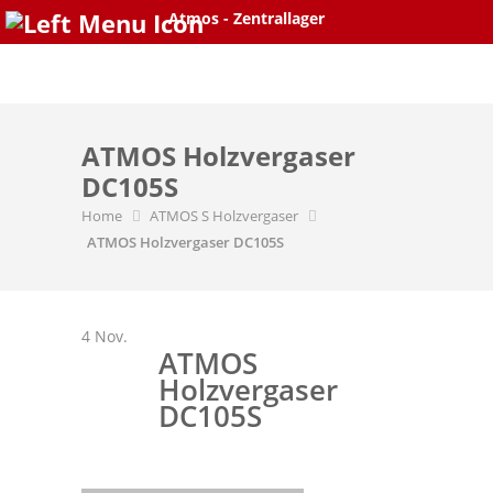
Atmos - Zentrallager
Skip
to
content
ATMOS Holzvergaser
DC105S
Home
ATMOS S Holzvergaser
ATMOS Holzvergaser DC105S
4
Nov.
ATMOS
Holzvergaser
DC105S