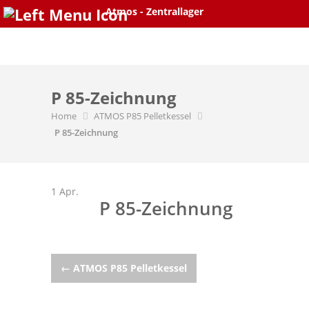
Atmos - Zentrallager
Skip
to
content
P 85-Zeichnung
Home
ATMOS P85 Pelletkessel
P 85-Zeichnung
1
Apr.
P 85-Zeichnung
Post
←
ATMOS P85 Pelletkessel
navigation