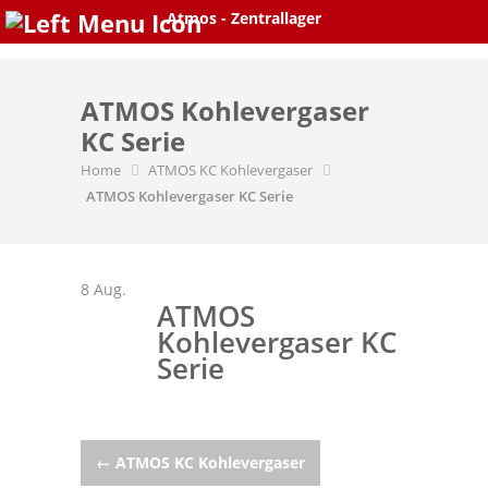
Skip
Atmos - Zentrallager
to
content
ATMOS Kohlevergaser
KC Serie
Home
ATMOS KC Kohlevergaser
ATMOS Kohlevergaser KC Serie
8
Aug.
ATMOS
Kohlevergaser KC
Serie
Post
←
ATMOS KC Kohlevergaser