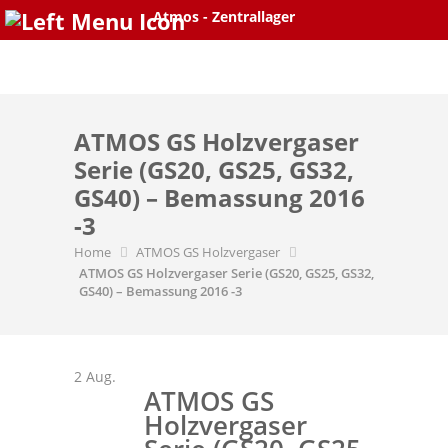
Atmos - Zentrallager
Skip
to
content
ATMOS GS Holzvergaser
Serie (GS20, GS25, GS32,
GS40) – Bemassung 2016
-3
Home
ATMOS GS Holzvergaser
ATMOS GS Holzvergaser Serie (GS20, GS25, GS32,
GS40) – Bemassung 2016 -3
2
Aug.
ATMOS GS
Holzvergaser