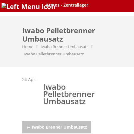
Skip
Atmos - Zentrallager
to
content
Iwabo Pelletbrenner
Umbausatz
Home
Iwabo Brenner Umbausatz
Iwabo Pelletbrenner Umbausatz
24
Apr.
Iwabo
Pelletbrenner
Umbausatz
Post
←
Iwabo Brenner Umbausatz