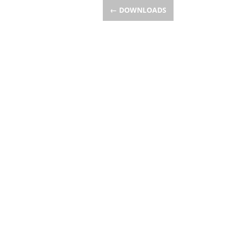
Post
←
DOWNLOADS
navigation