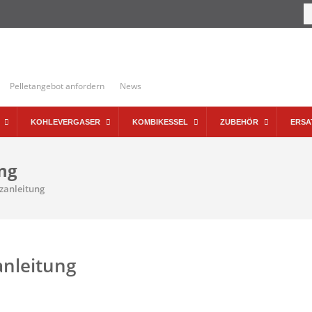
Pelletangebot anfordern
News
KOHLEVERGASER
KOMBIKESSEL
ZUBEHÖR
ERSA
ng
zanleitung
anleitung