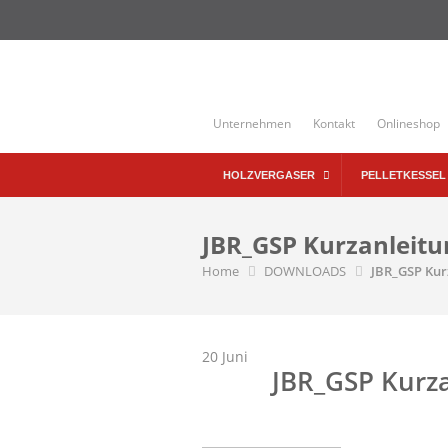
Skip
to
content
Unternehmen
Kontakt
Onlineshop
HOLZVERGASER
PELLETKESSEL
JBR_GSP Kurzanleitu
Home
DOWNLOADS
JBR_GSP Kur
20
Juni
JBR_GSP Kurz