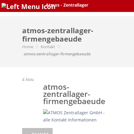
Skip
Atmos - Zentrallager
to
content
atmos-zentrallager-
firmengebaeude
Home
Kontakt
atmos-zentrallager-firmengebaeude
4
Nov.
atmos-
zentrallager-
firmengebaeude