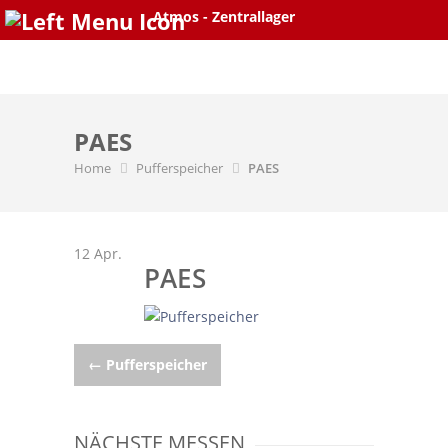
Atmos - Zentrallager
Skip
to
content
PAES
Home
Pufferspeicher
PAES
12
Apr.
PAES
Post
←
Pufferspeicher
navigation
NÄCHSTE MESSEN